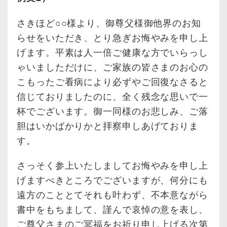
さきほど○○様より、御尊父様御他界のお知
らせをいただき、とり急ぎお悔やみを申し上
げます。平素は人一倍ご健康な方でいらっし
ゃいましただけに、ご家族の皆さまのお心の
こもったご看病により必ずやご回復なさると
信じておりましたのに、全く残念な思いで一
杯でございます。御一同様のお悲しみ、ご落
胆はいかばかりかと拝察申しあげておりま
す。
さっそく参上いたしましてお悔やみを申し上
げますべきところでございますが、何分にも
遠方のこととてそれも叶わず、不本意ながら
書中をもちまして、謹んで哀悼の意を表し、
ご尊父さまのご冥福をお祈り申し上げる次第