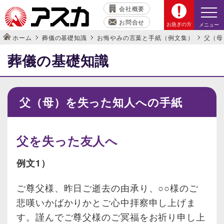
会社概要
お問合せ
お急ぎの方
メニュー
ホーム
葬儀の基礎知識
お悔やみの言葉と手紙（例文集）
父（母
葬儀の基礎知識
父（母）を失った知人への手紙
父を失った友人へ
例文1）
ご尊父様、昨日ご逝去の由承り、○○様のご
悲嘆いかばかりかとご心中拝察申し上げま
す。謹んでご尊父様のご冥福をお祈り申し上