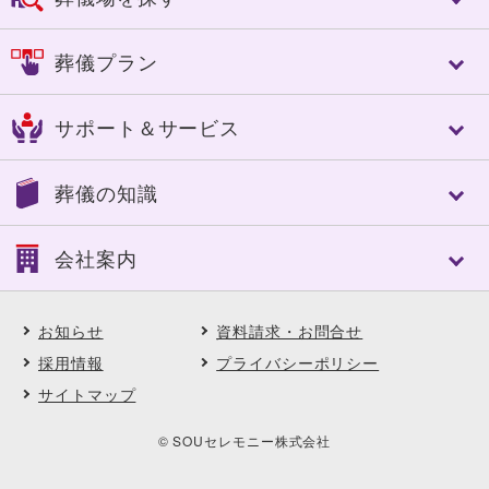
アスカの特長
控室への心配り
千葉市
佐倉市
葬儀プラン
人づくり（人材教育）
成田市
八街市
細やかなサービス
四街道市
市原市
フリープラン「絆」
選べる葬送品・おもてなし
サポート＆サービス
船橋市
習志野市
認知症対策あんしんパック
エンバーミング・湯灌
八千代市
東金市
家族葬
トータルサポート
トータルサポート
茂原市
長生郡
葬儀の知識
一般葬
葬儀への想い
事前相談のすすめ
いすみ市
夷隅郡
中規模葬
ご葬儀実例
アフターサポート
大網白里市
南房総市
葬儀の基礎知識
一日葬
会社案内
SOUセレモニーメンバーズ(互助会)
鴨川市
館山市
葬儀に必要な費用
自宅葬
SOUセレモニーメンバーズ Club Off
勝浦市
山武郡
ご葬儀後の対応と手続き
直葬
会社案内
供花・供物ご注文サービス
市川市
松戸市
よくある質問
アスカの社葬
お知らせ
資料請求・お問合せ
会社概要・理念
喪中はがき印刷サービス
木更津市
君津市
ご葬儀事例
福祉の葬儀
沿革
採用情報
プライバシーポリシー
契約企業・団体の葬儀割引サービス
匝瑳市
柏市
ご葬儀エピソード
選べる葬送品・おもてなし
直営式場
ペット葬・ペット霊園
サイトマップ
野田市
浦安市
顧客インタビュー
ご葬儀実例
採用情報
イベント・セミナー・見学会
印西市
料理長からの食材だより
地域に根ざした取り組み
© SOUセレモニー株式会社
フラワーディレクターからの花だより
契約企業・団体の葬儀割引サービス