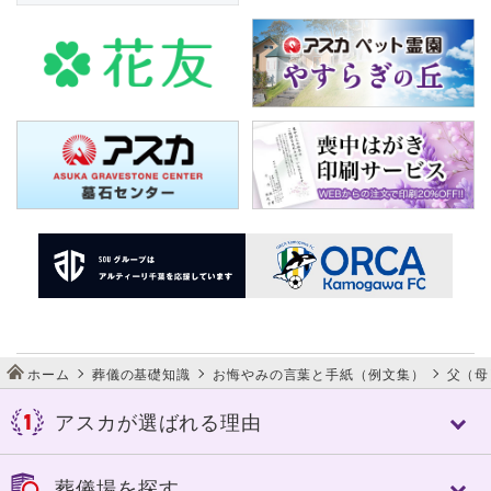
ホーム
葬儀の基礎知識
お悔やみの言葉と手紙（例文集）
父（母
アスカが選ばれる理由
アスカが選ばれる理由
葬儀場を探す