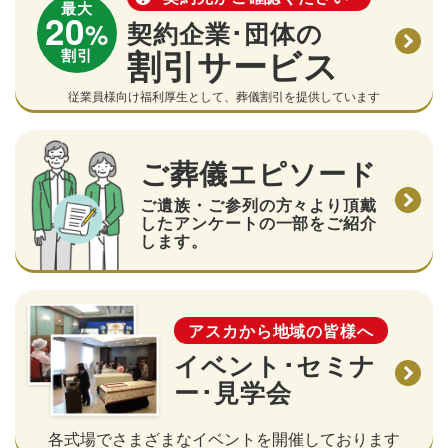
最大
20
%
契約企業･団体の
割引サービス
割引
従業員様向け福利厚生として、葬儀割引を提供しています
ご葬儀エピソード
ご遺族・ご参列の方々より頂戴
したアンケートの一部をご紹介
します。
アスカから地域の皆様へ
イベント･セミナ
ー･見学会
各式場でさまざまなイベントを開催しております