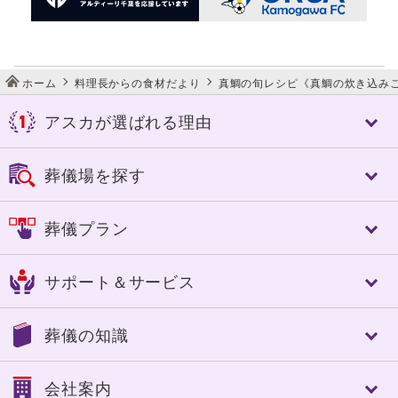
ホーム
料理長からの食材だより
真鯛の旬レシピ《真鯛の炊き込み
アスカが選ばれる理由
アスカが選ばれる理由
葬儀場を探す
アスカの特長
控室への心配り
千葉市
佐倉市
葬儀プラン
人づくり（人材教育）
成田市
八街市
細やかなサービス
四街道市
市原市
フリープラン「絆」
選べる葬送品・おもてなし
サポート＆サービス
船橋市
習志野市
認知症対策あんしんパック
エンバーミング・湯灌
八千代市
東金市
家族葬
トータルサポート
トータルサポート
茂原市
長生郡
葬儀の知識
一般葬
葬儀への想い
事前相談のすすめ
いすみ市
夷隅郡
中規模葬
ご葬儀実例
アフターサポート
大網白里市
南房総市
葬儀の基礎知識
一日葬
会社案内
SOUセレモニーメンバーズ(互助会)
鴨川市
館山市
葬儀に必要な費用