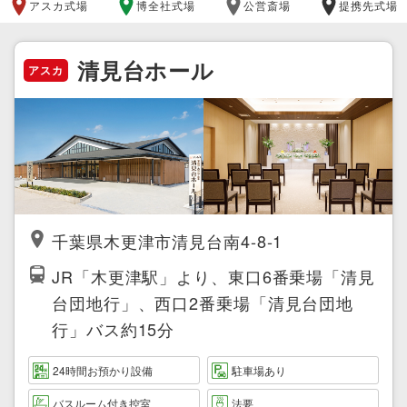
アスカ式場
博全社式場
公営斎場
提携先式場
清見台ホール
アスカ
千葉県木更津市清見台南4-8-1
JR「木更津駅」より、東口6番乗場「清見
台団地行」、西口2番乗場「清見台団地
行」バス約15分
24時間お預かり設備
駐車場あり
バスルーム付き控室
法要