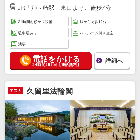
JR「姉ヶ崎駅」東口より、徒歩7分
24時間お預かり設備
駅から徒歩10分
駐車場あり
バスルーム付き控室
法要
電話をかける
詳細へ
24時間365日【通話無料】
久留里法輪閣
アスカ