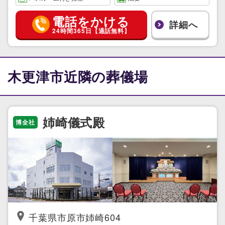
電話をかける
詳細へ
24時間365日【通話無料】
木更津市近隣の葬儀場
姉崎儀式殿
博全社
千葉県市原市姉崎604