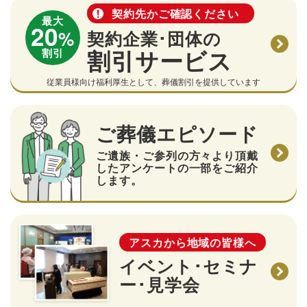
契約先かご確認ください
最大
20
%
契約企業･団体の
割引サービス
割引
従業員様向け福利厚生として、葬儀割引を提供しています
ご葬儀エピソード
ご遺族・ご参列の方々より頂戴
したアンケートの一部をご紹介
します。
アスカから地域の皆様へ
イベント･セミナ
ー･見学会