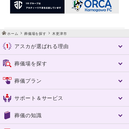
ホーム
葬儀場を探す
木更津市
アスカが選ばれる理由
アスカが選ばれる理由
葬儀場を探す
アスカの特長
控室への心配り
千葉市
佐倉市
葬儀プラン
人づくり（人材教育）
成田市
八街市
細やかなサービス
四街道市
市原市
フリープラン「絆」
選べる葬送品・おもてなし
サポート＆サービス
船橋市
習志野市
認知症対策あんしんパック
エンバーミング・湯灌
八千代市
東金市
家族葬
トータルサポート
トータルサポート
茂原市
長生郡
葬儀の知識
一般葬
葬儀への想い
事前相談のすすめ
いすみ市
夷隅郡
中規模葬
ご葬儀実例
アフターサポート
大網白里市
南房総市
葬儀の基礎知識
一日葬