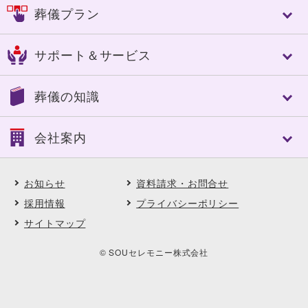
千葉市
佐倉市
葬儀プラン
人づくり（人材教育）
成田市
八街市
細やかなサービス
四街道市
市原市
フリープラン「絆」
選べる葬送品・おもてなし
サポート＆サービス
船橋市
習志野市
認知症対策あんしんパック
エンバーミング・湯灌
八千代市
東金市
家族葬
トータルサポート
トータルサポート
茂原市
長生郡
葬儀の知識
一般葬
葬儀への想い
事前相談のすすめ
いすみ市
夷隅郡
中規模葬
ご葬儀実例
アフターサポート
大網白里市
南房総市
葬儀の基礎知識
一日葬
会社案内
SOUセレモニーメンバーズ(互助会)
鴨川市
館山市
葬儀に必要な費用
自宅葬
SOUセレモニーメンバーズ Club Off
勝浦市
山武郡
ご葬儀後の対応と手続き
直葬
会社案内
供花・供物ご注文サービス
市川市
松戸市
よくある質問
アスカの社葬
お知らせ
資料請求・お問合せ
会社概要・理念
喪中はがき印刷サービス
木更津市
君津市
ご葬儀事例
福祉の葬儀
沿革
採用情報
プライバシーポリシー
契約企業・団体の葬儀割引サービス
匝瑳市
柏市
ご葬儀エピソード
選べる葬送品・おもてなし
直営式場
ペット葬・ペット霊園
サイトマップ
野田市
浦安市
顧客インタビュー
ご葬儀実例
採用情報
イベント・セミナー・見学会
印西市
料理長からの食材だより
地域に根ざした取り組み
© SOUセレモニー株式会社
フラワーディレクターからの花だより
契約企業・団体の葬儀割引サービス
エコの取り組み
お知らせ