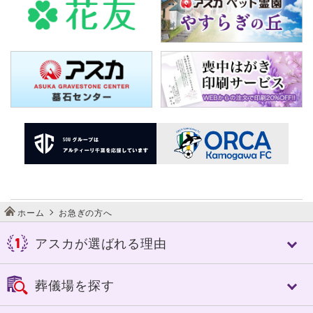
ホーム
お急ぎの方へ
アスカが選ばれる理由
アスカが選ばれる理由
葬儀場を探す
アスカの特長
控室への心配り