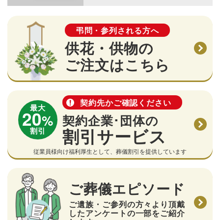
弔問・参列される方へ
供花・供物の
ご注文はこちら
契約先かご確認ください
最大
20
%
契約企業･団体の
割引サービス
割引
従業員様向け福利厚生として、葬儀割引を提供しています
ご葬儀エピソード
ご遺族・ご参列の方々より頂戴
したアンケートの一部をご紹介