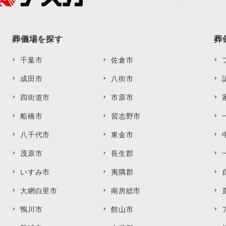
葬儀場を探す
葬
千葉市
佐倉市
成田市
八街市
四街道市
市原市
船橋市
習志野市
八千代市
東金市
茂原市
長生郡
いすみ市
夷隅郡
大網白里市
南房総市
鴨川市
館山市