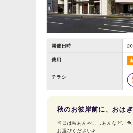
開催日時
2
費用
チラシ
秋のお彼岸前に、おは
当日は粒あんやこしあんなど、色
お選びください♪