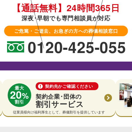
【通話無料】24時間365日
深夜･早朝でも専門相談員が対応
ご危篤・ご逝去、お急ぎの方への葬儀相談窓口
0120-425-055
契約先かご確認ください
最大
20
%
契約企業･団体の
割引
割引サービス
従業員様向け福利厚生として、葬儀割引を提供しています