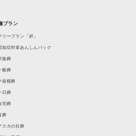
儀プラン
フリープラン「絆」
認知症対策あんしんパック
家族葬
一般葬
中規模葬
一日葬
自宅葬
直葬
アスカの社葬