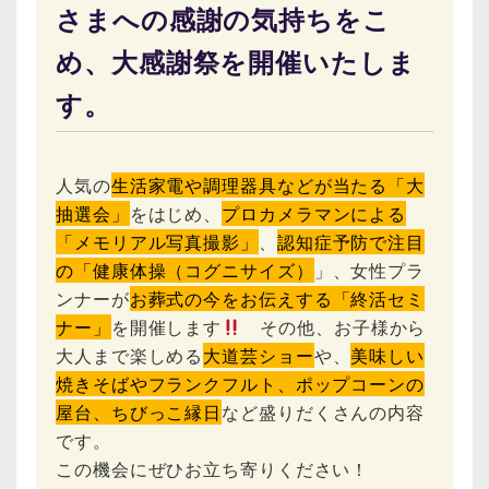
さまへの感謝の気持ちをこ
め、大感謝祭を開催いたしま
す。
人気の
生活家電や調理器具などが当たる「大
抽選会」
をはじめ、
プロカメラマンによる
「メモリアル写真撮影」
、
認知症予防で注目
の「健康体操（コグニサイズ）
」、女性プラ
ンナーが
お葬式の今をお伝えする「終活セミ
ナー」
を開催します
その他、お子様から
大人まで楽しめる
大道芸ショー
や、
美味しい
焼きそばやフランクフルト、ポップコーンの
屋台、ちびっこ縁日
など盛りだくさんの内容
です。
この機会にぜひお立ち寄りください！