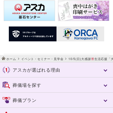
ホーム
イベント・セミナー・見学会
10/5(日)大感謝
生活応援「大
アスカが選ばれる理由
アスカが選ばれる理由
葬儀場を探す
アスカの特長
控室への心配り
千葉市
佐倉市
葬儀プラン
人づくり（人材教育）
成田市
八街市
細やかなサービス
四街道市
市原市
フリープラン「絆」
選べる葬送品・おもてなし