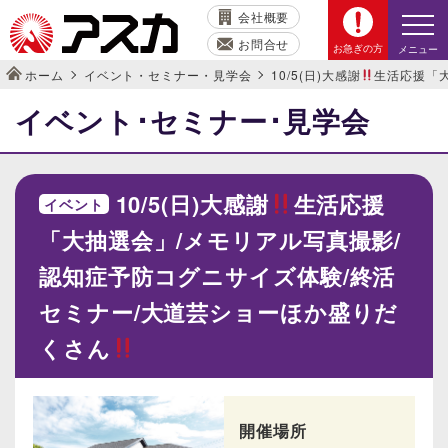
会社概要
お問合せ
お急ぎの方
メニュー
ホーム
イベント・セミナー・見学会
10/5(日)大感謝
生活応援「大
イベント･セミナー･見学会
10/5(日)大感謝
生活応援
イベント
「大抽選会」/メモリアル写真撮影/
認知症予防コグニサイズ体験/終活
セミナー/大道芸ショーほか盛りだ
くさん
開催場所