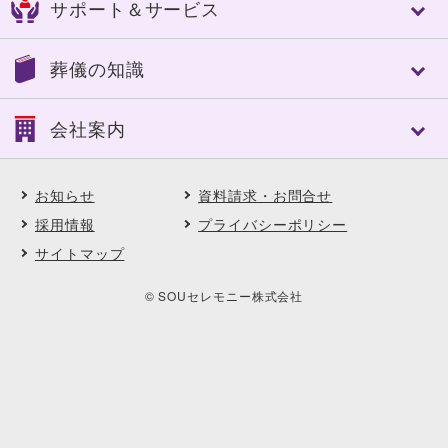
サポート＆サービス
船橋市
習志野市
認知症対策あんしんパック
エンバーミング・湯灌
八千代市
東金市
家族葬
トータルサポート
トータルサポート
茂原市
長生郡
葬儀の知識
一般葬
葬儀への想い
事前相談のすすめ
いすみ市
夷隅郡
中規模葬
ご葬儀実例
アフターサポート
大網白里市
南房総市
葬儀の基礎知識
一日葬
会社案内
SOUセレモニーメンバーズ(互助会)
鴨川市
館山市
葬儀に必要な費用
自宅葬
SOUセレモニーメンバーズ Club Off
勝浦市
山武郡
ご葬儀後の対応と手続き
直葬
会社案内
供花・供物ご注文サービス
市川市
松戸市
よくある質問
アスカの社葬
お知らせ
資料請求・お問合せ
会社概要・理念
喪中はがき印刷サービス
木更津市
君津市
ご葬儀事例
福祉の葬儀
沿革
採用情報
プライバシーポリシー
契約企業・団体の葬儀割引サービス
匝瑳市
柏市
ご葬儀エピソード
選べる葬送品・おもてなし
直営式場
ペット葬・ペット霊園
サイトマップ
野田市
浦安市
顧客インタビュー
ご葬儀実例
採用情報
イベント・セミナー・見学会
印西市
料理長からの食材だより
地域に根ざした取り組み
© SOUセレモニー株式会社
フラワーディレクターからの花だより
契約企業・団体の葬儀割引サービス
エコの取り組み
お知らせ