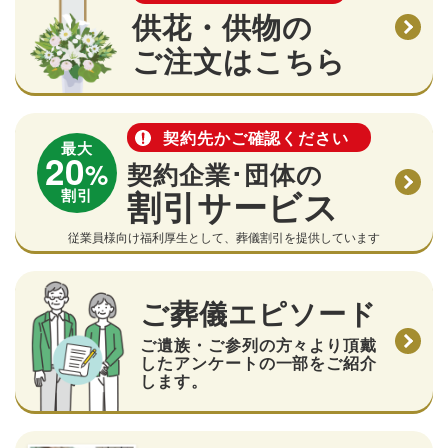
供花・供物の
ご注文はこちら
契約先かご確認ください
最大
20
%
契約企業･団体の
割引サービス
割引
従業員様向け福利厚生として、葬儀割引を提供しています
ご葬儀エピソード
ご遺族・ご参列の方々より頂戴
したアンケートの一部をご紹介
します。