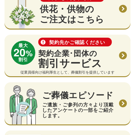
供花・供物の
ご注文はこちら
契約先かご確認ください
最大
20
%
契約企業･団体の
割引サービス
割引
従業員様向け福利厚生として、葬儀割引を提供しています
ご葬儀エピソード
ご遺族・ご参列の方々より頂戴
したアンケートの一部をご紹介
します。