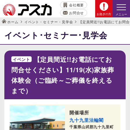
会社概要
お問合せ
お急ぎの方
メニュー
ホーム
イベント・セミナー・見学会
【定員間近!!お電話にてお問合
イベント･セミナー･見学会
【定員間近!!お電話にてお
イベント
問合せください】11/19(水)家族葬
体験会（ご臨終～ご葬儀を終える
まで）
開催場所
九十九里法輪閣
千葉県山武郡九十九里町