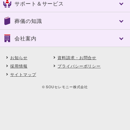
サポート＆サービス
船橋市
習志野市
認知症対策あんしんパック
エンバーミング・湯灌
八千代市
東金市
家族葬
トータルサポート
トータルサポート
茂原市
長生郡
葬儀の知識
一般葬
葬儀への想い
事前相談のすすめ
いすみ市
夷隅郡
中規模葬
ご葬儀実例
アフターサポート
大網白里市
南房総市
葬儀の基礎知識
一日葬
会社案内
SOUセレモニーメンバーズ(互助会)
鴨川市
館山市
葬儀に必要な費用
自宅葬
SOUセレモニーメンバーズ Club Off
勝浦市
山武郡
ご葬儀後の対応と手続き
直葬
会社案内
供花・供物ご注文サービス
市川市
松戸市
よくある質問
アスカの社葬
お知らせ
資料請求・お問合せ
会社概要・理念
喪中はがき印刷サービス
木更津市
君津市
ご葬儀事例
福祉の葬儀
沿革
採用情報
プライバシーポリシー
契約企業・団体の葬儀割引サービス
匝瑳市
柏市
ご葬儀エピソード
選べる葬送品・おもてなし
直営式場
ペット葬・ペット霊園
サイトマップ
野田市
浦安市
顧客インタビュー
ご葬儀実例
採用情報
イベント・セミナー・見学会
印西市
料理長からの食材だより
地域に根ざした取り組み
© SOUセレモニー株式会社
フラワーディレクターからの花だより
契約企業・団体の葬儀割引サービス
エコの取り組み
お知らせ