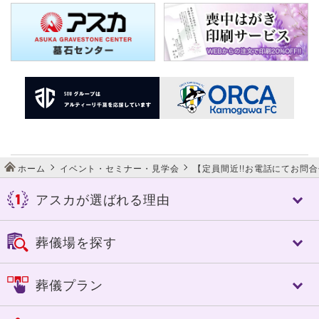
ホーム
イベント・セミナー・見学会
【定員間近!!お電話にてお問合
アスカが選ばれる理由
アスカが選ばれる理由
葬儀場を探す
アスカの特長
控室への心配り
千葉市
佐倉市
葬儀プラン
人づくり（人材教育）
成田市
八街市
細やかなサービス
四街道市
市原市
フリープラン「絆」
選べる葬送品・おもてなし