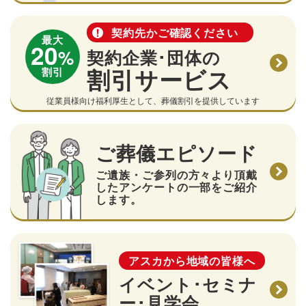
契約先かご確認ください
最大
20
%
契約企業･団体の
割引サービス
割引
従業員様向け福利厚生として、葬儀割引を提供しています
ご葬儀エピソード
ご遺族・ご参列の方々より頂戴
したアンケートの一部をご紹介
します。
アスカから地域の皆様へ
イベント･セミナ
ー･見学会