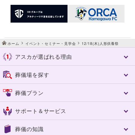
ホーム
イベント・セミナー・見学会
12/18(木)人形供養祭
アスカが選ばれる理由
アスカが選ばれる理由
葬儀場を探す
アスカの特長
控室への心配り
千葉市
佐倉市
葬儀プラン
人づくり（人材教育）
成田市
八街市
細やかなサービス
四街道市
市原市
フリープラン「絆」
選べる葬送品・おもてなし
サポート＆サービス
船橋市
習志野市
認知症対策あんしんパック
エンバーミング・湯灌
八千代市
東金市
家族葬
トータルサポート
トータルサポート
茂原市
長生郡
葬儀の知識
一般葬
葬儀への想い
事前相談のすすめ
いすみ市
夷隅郡