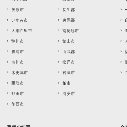
茂原市
長生郡
いすみ市
夷隅郡
大網白里市
南房総市
鴨川市
館山市
勝浦市
山武郡
市川市
松戸市
木更津市
君津市
匝瑳市
柏市
野田市
浦安市
印西市
葬儀の知識
会