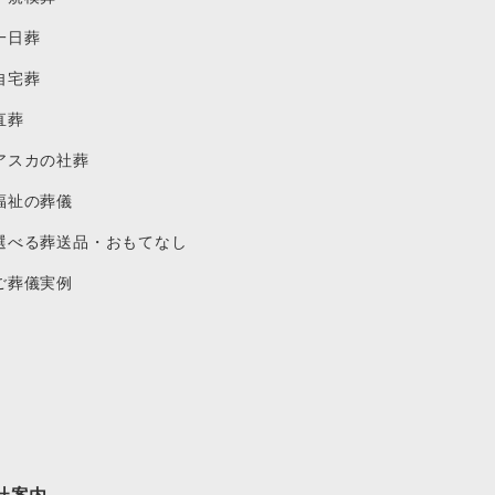
一日葬
自宅葬
直葬
アスカの社葬
福祉の葬儀
選べる葬送品・おもてなし
ご葬儀実例
社案内