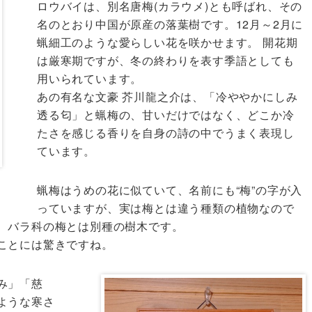
ロウバイは、別名唐梅(カラウメ)とも呼ばれ、その
名のとおり中国が原産の落葉樹です。12月～2月に
蝋細工のような愛らしい花を咲かせます。 開花期
は厳寒期ですが、冬の終わりを表す季語としても
用いられています。
あの有名な文豪 芥川龍之介は、「冷ややかにしみ
透る匂」と蝋梅の、甘いだけではなく、どこか冷
たさを感じる香りを自身の詩の中でうまく表現し
ています。
蝋梅はうめの花に似ていて、名前にも“梅”の字が入
っていますが、実は梅とは違う種類の植物なので
、バラ科の梅とは別種の樹木です。
ことには驚きですね。
み」「慈
ような寒さ