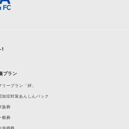
-1
儀プラン
フリープラン「絆」
認知症対策あんしんパック
家族葬
一般葬
中規模葬