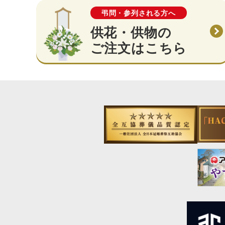
弔問・参列される方へ
供花・供物の
ご注文はこちら