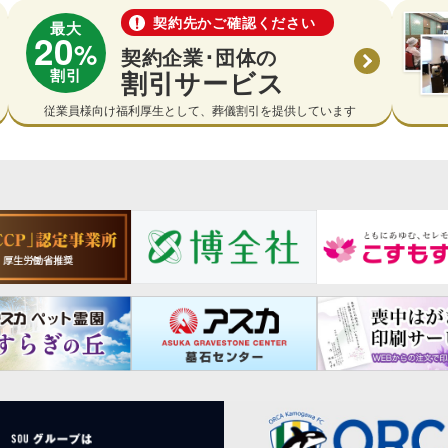
契約先かご確認ください
最大
20
%
契約企業･団体の
割引
割引サービス
従業員様向け福利厚生として、葬儀割引を提供しています