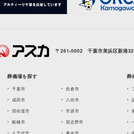
〒261-0002 千葉市美浜区新港32
葬儀場を探す
葬
千葉市
佐倉市
成田市
八街市
四街道市
市原市
船橋市
習志野市
八千代市
東金市