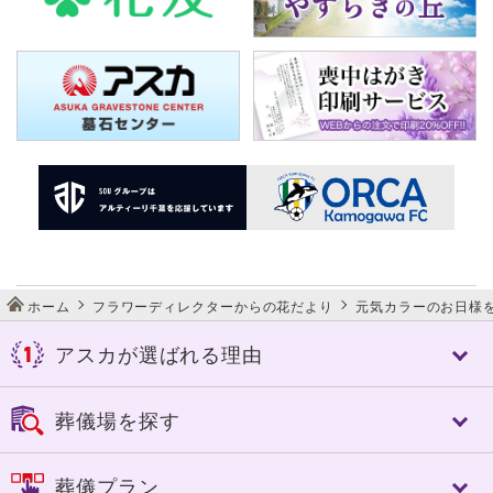
ホーム
フラワーディレクターからの花だより
元気カラーのお日様を
アスカが選ばれる理由
アスカが選ばれる理由
葬儀場を探す
アスカの特長
控室への心配り
千葉市
佐倉市
葬儀プラン
人づくり（人材教育）