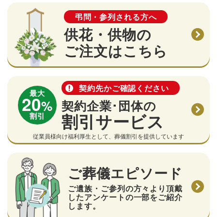
弔問・参列される方へ
供花・供物の
ご注文はこちら
契約先かご確認ください
最大
20
%
契約企業･団体の
割引サービス
割引
従業員様向け福利厚生として、葬儀割引を提供しています
ご葬儀エピソード
ご遺族・ご参列の方々より頂戴
したアンケートの一部をご紹介
します。