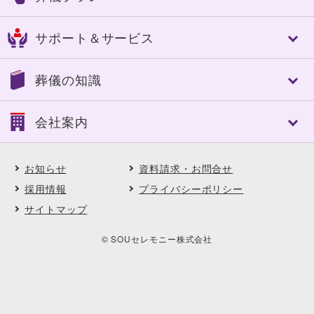
成田市
八街市
細やかなサービス
四街道市
市原市
フリープラン「絆」
選べる葬送品・おもてなし
サポート＆サービス
船橋市
習志野市
認知症対策あんしんパック
エンバーミング・湯灌
八千代市
東金市
家族葬
トータルサポート
トータルサポート
茂原市
長生郡
葬儀の知識
一般葬
葬儀への想い
事前相談のすすめ
いすみ市
夷隅郡
中規模葬
ご葬儀実例
アフターサポート
大網白里市
南房総市
葬儀の基礎知識
一日葬
会社案内
SOUセレモニーメンバーズ(互助会)
鴨川市
館山市
葬儀に必要な費用
自宅葬
SOUセレモニーメンバーズ Club Off
勝浦市
山武郡
ご葬儀後の対応と手続き
直葬
会社案内
供花・供物ご注文サービス
市川市
松戸市
よくある質問
アスカの社葬
お知らせ
資料請求・お問合せ
会社概要・理念
喪中はがき印刷サービス
木更津市
君津市
ご葬儀事例
福祉の葬儀
沿革
採用情報
プライバシーポリシー
契約企業・団体の葬儀割引サービス
匝瑳市
柏市
ご葬儀エピソード
選べる葬送品・おもてなし
直営式場
ペット葬・ペット霊園
サイトマップ
野田市
浦安市
顧客インタビュー
ご葬儀実例
採用情報
イベント・セミナー・見学会
印西市
料理長からの食材だより
地域に根ざした取り組み
© SOUセレモニー株式会社
フラワーディレクターからの花だより
契約企業・団体の葬儀割引サービス
エコの取り組み
お知らせ