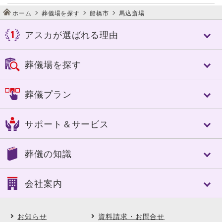
ホーム
葬儀場を探す
船橋市
馬込斎場
アスカが選ばれる理由
アスカが選ばれる理由
葬儀場を探す
アスカの特長
控室への心配り
千葉市
佐倉市
葬儀プラン
人づくり（人材教育）
成田市
八街市
細やかなサービス
四街道市
市原市
フリープラン「絆」
選べる葬送品・おもてなし
サポート＆サービス
船橋市
習志野市
認知症対策あんしんパック
エンバーミング・湯灌
八千代市
東金市
家族葬
トータルサポート
トータルサポート
茂原市
長生郡
葬儀の知識
一般葬
葬儀への想い
事前相談のすすめ
いすみ市
夷隅郡
中規模葬
ご葬儀実例
アフターサポート
大網白里市
南房総市
葬儀の基礎知識
一日葬
会社案内
SOUセレモニーメンバーズ(互助会)
鴨川市
館山市
葬儀に必要な費用
自宅葬
SOUセレモニーメンバーズ Club Off
勝浦市
山武郡
ご葬儀後の対応と手続き
直葬
会社案内
供花・供物ご注文サービス
市川市
松戸市
よくある質問
アスカの社葬
お知らせ
資料請求・お問合せ
会社概要・理念
喪中はがき印刷サービス