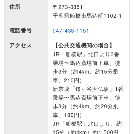
住所
〒273-0851
千葉県船橋市馬込町1102-1
電話番号
047-438-1151
アクセス
【公共交通機関の場合】
JR「船橋駅」北口より3番
乗場〜馬込斎場前下車、徒
歩3分（約4km、約15分乗
車、210円）
新京成「鎌ヶ谷大仏駅」1番
乗場〜馬込斎場前下車、徒
歩3分（約4km、約20分乗
車、180円）
JR「船橋駅」北口より、約
15分（約4km）約1,500円