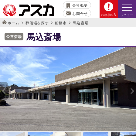
会社概要
お問合せ
お急ぎの方
メニュー
ホーム
葬儀場を探す
船橋市
馬込斎場
馬込斎場
公営斎場