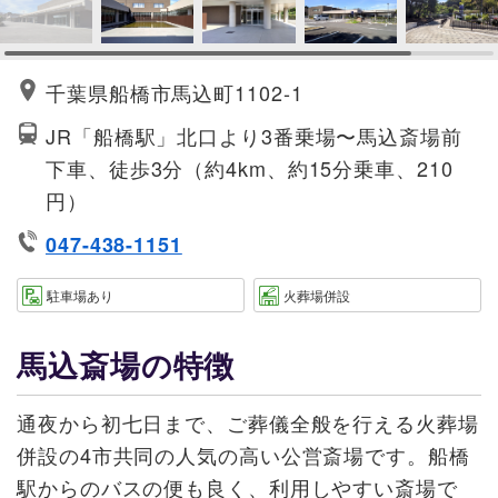
千葉県船橋市馬込町1102-1
JR「船橋駅」北口より3番乗場〜馬込斎場前
下車、徒歩3分（約4km、約15分乗車、210
円）
047-438-1151
駐車場あり
火葬場併設
馬込斎場の特徴
通夜から初七日まで、ご葬儀全般を行える火葬場
併設の4市共同の人気の高い公営斎場です。船橋
駅からのバスの便も良く、利用しやすい斎場で