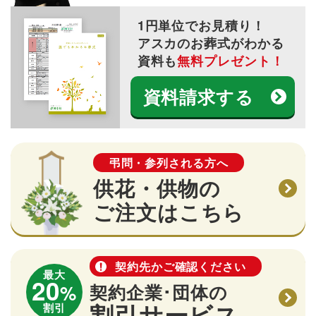
1円単位でお見積り！
アスカのお葬式がわかる
資料も
無料プレゼント！
資料請求する
弔問・参列される方へ
供花・供物の
ご注文はこちら
契約先かご確認ください
最大
20
%
契約企業･団体の
割引サービス
割引