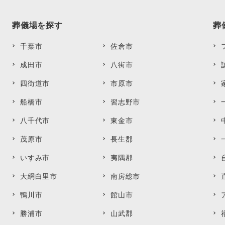
葬儀場を探す
葬
千葉市
佐倉市
成田市
八街市
四街道市
市原市
船橋市
習志野市
八千代市
東金市
茂原市
長生郡
いすみ市
夷隅郡
大網白里市
南房総市
鴨川市
館山市
勝浦市
山武郡