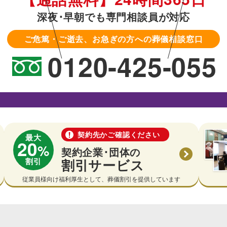
深夜･早朝でも専門相談員が対応
ご危篤・ご逝去、お急ぎの方への葬儀相談窓口
0120-425-055
契約先かご確認ください
最大
20
%
契約企業･団体の
割引
割引サービス
従業員様向け福利厚生として、葬儀割引を提供しています