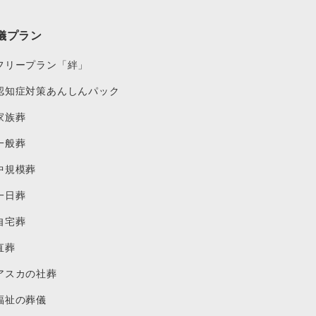
儀プラン
フリープラン「絆」
認知症対策あんしんパック
家族葬
一般葬
中規模葬
一日葬
自宅葬
直葬
アスカの社葬
福祉の葬儀