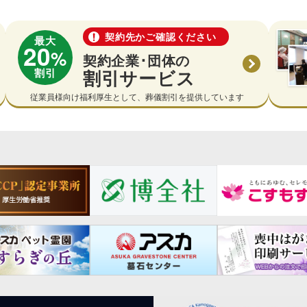
契約先かご確認ください
最大
20
%
契約企業･団体の
割引
割引サービス
従業員様向け福利厚生として、葬儀割引を提供しています