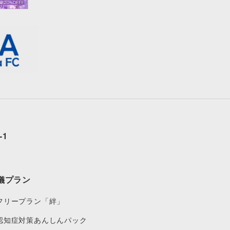
-1
儀プラン
フリープラン「絆」
認知症対策あんしんパック