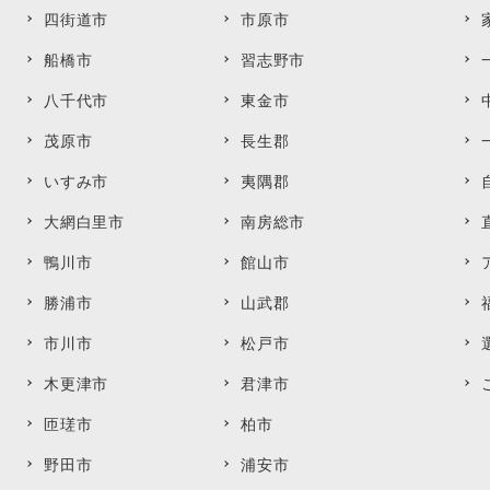
四街道市
市原市
船橋市
習志野市
八千代市
東金市
茂原市
長生郡
いすみ市
夷隅郡
大網白里市
南房総市
鴨川市
館山市
勝浦市
山武郡
市川市
松戸市
木更津市
君津市
匝瑳市
柏市
野田市
浦安市