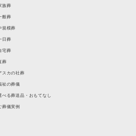
家族葬
一般葬
中規模葬
一日葬
自宅葬
直葬
アスカの社葬
福祉の葬儀
選べる葬送品・おもてなし
ご葬儀実例