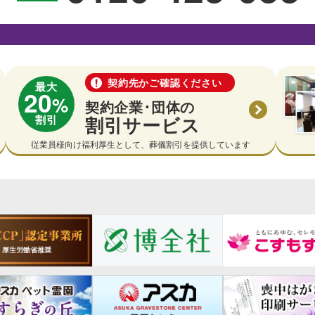
契約先かご確認ください
最大
20
%
契約企業･団体の
割引
割引サービス
従業員様向け福利厚生として、葬儀割引を提供しています